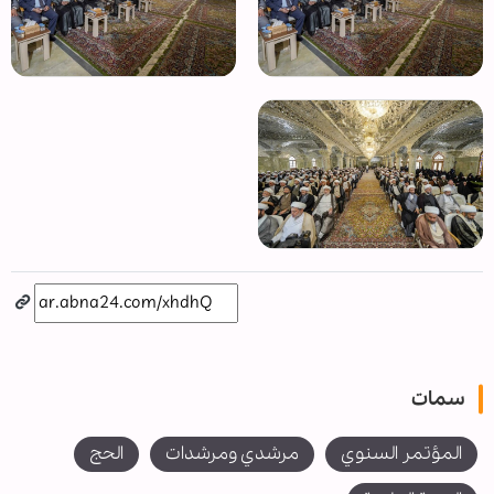
سمات
المؤتمر السنوي
مرشدي ومرشدات
الحج