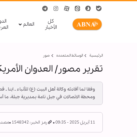
کل
الد
العالم
الأخبار
العر
الرئيسية
الوسائط المتعدده
صور
تقرير مصور/ العدوان الأمريك
وفقا لما أفادته وكالة أهل البيت (ع) للأنباء ـ ابن
ومحطة الاتصالات في جبل نامة بمديرية جبلة، ما أ
11 أبريل 2025 - 09:35
رمز الخبر: 1548342
مصدر