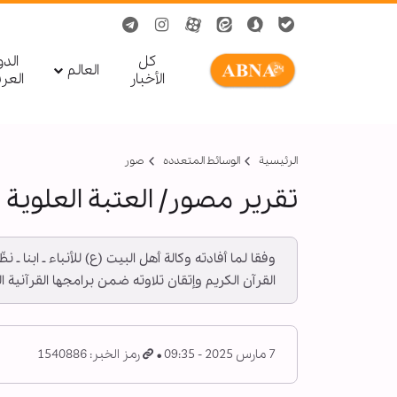
کل
الد
العالم
الأخبار
العر
الرئيسية
الوسائط المتعدده
صور
تقرير مصور/ العتبة العلوية ت
وفقا لما أفادته وكالة أهل البيت (ع) للأنباء ـ ابنا 
القرآن الكريم وإتقان تلاوته ضمن برامجها القرآنية ا
7 مارس 2025 - 09:35
رمز الخبر: 1540886