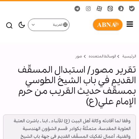
العربية
الرئيسية
الوسائط المتعدده
صور
تقرير مصور/ استبدال المسقّف
القديم في باب الشيخ الطوسي
بمسقّف حديث القريب من حرم
الإمام علي(ع)
وفقا لما أفادته وكالة أهل البيت (ع) للأنباء ـ ابنا ـ باشرت العتبة
العلوية المقدسة، متمثّلةً بكوادر قسم الشؤون الهندسية
والفنية، أعمال تفكيك المسقّف القديم في جهة باب الشيخ