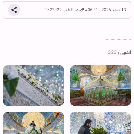
13 يناير 2025 - 06:41
رمز الخبر: 1522422-
.....................
انتهى / 323