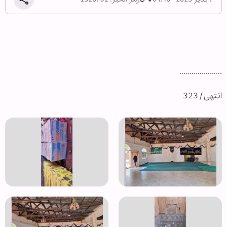
.....................
انتهى / 323