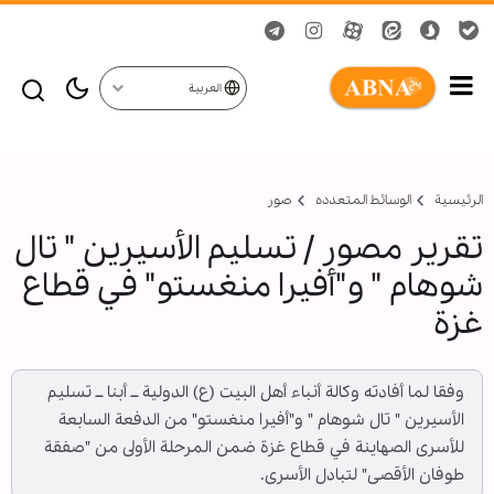
العربية
الرئيسية
الوسائط المتعدده
صور
تقرير مصور / تسليم الأسيرين " تال
شوهام " و"أفيرا منغستو" في قطاع
غزة
وفقا لما أفادته وكالة أنباء أهل البيت (ع) الدولية ــ أبنا ــ تسليم
الأسيرين " تال شوهام " و"أفيرا منغستو" من الدفعة السابعة
للأسرى الصهاينة في قطاع غزة ضمن المرحلة الأولى من "صفقة
طوفان الأقصى" لتبادل الأسرى.