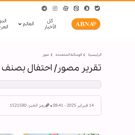
کل
الد
العالم
الأخبار
العر
الرئيسية
الوسائط المتعدده
صور
تقرير مصور/ احتفال بصنف شع
14 فبراير 2025 - 09:41
رمز الخبر: 1521590