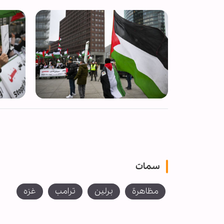
سمات
مظاهرة
برلين
ترامب
غزه