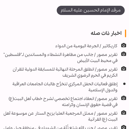
مرقد الإمام الحسين عليه السلام
اخبار ذات صله
كاريكاتير / الجرعة اليومية من الدواء
تقرير مصور / جانب من مظاهرة النشطاء والمساندين لـ"فلسطين"
في محيط البيت الأبيض
تقرير مصور/ انطلاق المرحلة النهائية للمسابقة الدولية للقرآن
الكريم في الحرم الرضوي الشريف
إطلاق فعاليات الحفل المركزي لتخرُّج طالبات الجامعات العراقية
والدول الإسلامية
تقرير مصور/ انعقاد اجتماع تخصصي لشرح خطاب أهل البيت(ع)
في قضية حقوق الإنسان وكرامته
تقرير مصور / ممثل المرجعية العليا يزيح الستار عن موسوعة أهل
البيت (ع) القرآنية
تقرير مصور / حزب الله شيّع ثُلّة من الشهداء في منطقة جبل عامل