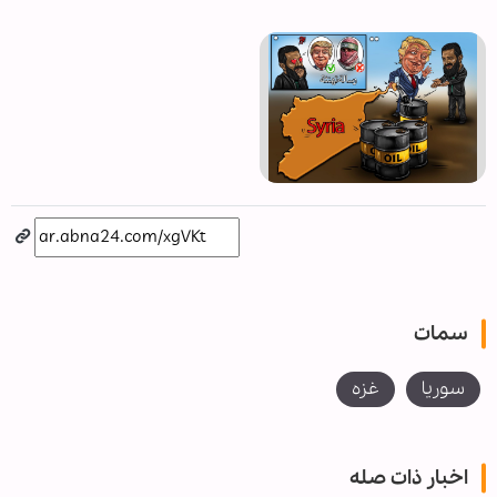
سمات
سوريا
غزه
اخبار ذات صله