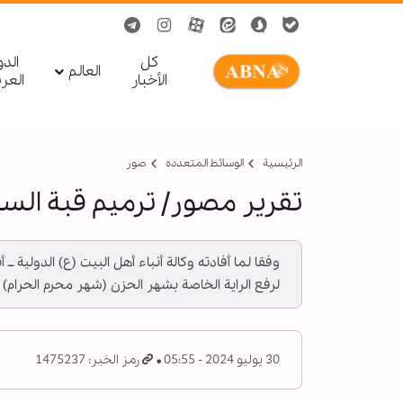
کل
الد
العالم
الأخبار
العر
الرئيسية
الوسائط المتعدده
صور
تقرير مصور/ ترميم قبة السي
وفقا لما أفادته وكالة أنباء أهل البيت (ع) الدولية ـ
لرفع الراية الخاصة بشهر الحزن (شهر محرم الحرام) .
30 يوليو 2024 - 05:55
رمز الخبر: 1475237