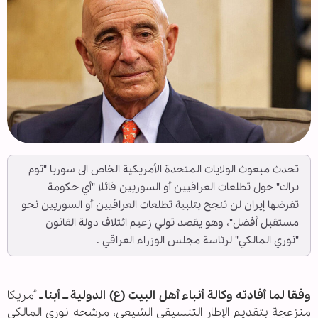
تحدث مبعوث الولايات المتحدة الأمريكية الخاص الى سوريا "توم
براك" حول تطلعات العراقيين أو السوريين قائلا "أي حكومة
تفرضها إيران لن تنجح بتلبية تطلعات العراقيين أو السوريين نحو
مستقبل أفضل"، وهو يقصد تولي زعيم ائتلاف دولة القانون
"نوري المالكي" لرئاسة مجلس الوزراء العراقي .
وفقا لما أفادته وكالة أنباء أهل البيت (ع) الدولية ــ أبنا ـ
أمريكا
منزعجة بتقديم الإطار التنسيقي الشيعي، مرشحه نوري المالكي