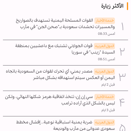
الأكثر زيارة
القوات المسلحة اليمنية تستهدف بالصواريخ
خدمة الأخبار
والمسيرات تحشدات سعودية بـ"صحن الجن" في مأرب
أمس 08:33
قوات الجولاني تشتبك مع داعشيين بمنطقة
الدول العربیه
السيدة "زينب" في سوريا
أمس 08:51
مصدر يمني: أي تحرك لقوات من السعودية باتجاه
الدول العربیه
اليمن أو العكس سيتم استهدافه بشكل مباشر
قبل 2 ايام
سي إن إن: تتخذ اتفاقية هرمز شكلها النهائي، ولكن
خدمة الأخبار
ليس بالشكل الذي أراده ترامب
قبل 3 ايام
ضربة يمنية استباقية نوعية.. إفشال مخطط
الدول العربیه
سعودي عدواني من مأرب والوديعة