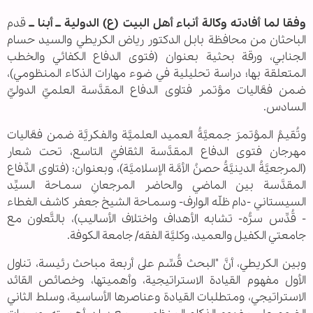
وفقا لما أفادته وكالة أنباء أهل البيت (ع) الدولية ــ أبنا ــ
قدم
الباحثان من محافظة بابل الدكتور رياض الكريطي والسيد حسام
الجنابي، ورقة بحثية بعنوان (فتوى الدفاع الكفائي والخطب
المتعلقة بها؛ دراسة تحليلية في ضوء مهارات الذكاء المنظومي)،
ضمن فعَّاليات مؤتمر فتاوى الدفاع المقدَّسة العلميِّ الدوليِّ
السادس.
وتُقيمُ المؤتمرَ جمعيَّةُ العميد العلميَّة والفكريَّة ضمن فعَّاليات
مهرجان فتوى الدفاع المقدَّسة الثقافيِّ التاسع، تحت شعار
(المرجعيَّةُ الدينيَّةُ حصنُ الأمَّة الإسلاميَّة)، وبعنوان: (فتاوى الدِّفاع
المقدَّسة بين الماضي والحاضر المرجعانِ سمـاحة السيِّد
السيستاني -دام ظلّه الوارف- وسمـاحة الشيخ جعفر كاشف الغطاء
- قُدِّس سرُّه- تشابه الأهداف واختلاف الأساليب)، بالتَّعاون مع
جامعتي الكفيل والعميد، وكليَّة الفقه/ جامعة الكوفة.
وبين الكريطي، أنَّ "البحث قُسِّم على أربعة مباحث رئيسة، تناول
الأول مفهوم القيادة الاستراتيجية، وأهميتها، وخصائص القائد
الاستراتيجي، ومتطلبات القيادة وعناصرها الأساسية، وسلط الثاني