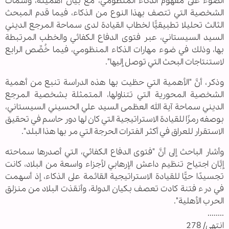
الضوء على مفهوم الذكاء المنظومي، مع بيان أهميته، وسمات
الشخصية التي تتصف بهذا النوع من الذكاء، فيما قدم المبحث
الثالث تحليلا تطبيقيًّا لخطاب القيادة لدى سماحة المرجع الديني
السيد السيستاني، عبر فتوى الدفاع الكفائي والخطب المرتبطة
بها، وذلك في ضوء مهارات الذكاء المنظومي، فيما خُصِّص الرابع
لاستنتاجات البحث التي توصل إليها".
وذكر، أنَّ "الأهمية التي حظيت بها هذه الدراسة تنبع من أهمية
الشخصية المحورية التي تتناولها، المتمثلة بشخصية المرجع
الديني سماحة آية الله العظمى السيد علي الحسيني السيستاني،
بوصفه رمزًا للقيادة الاستراتيجية التي كان لها دور حاسم في تحقيق
الاستقرار للعراق في أكثر الفترات الحرجة التي مر بها هذا البلد".
وأشار الباحث إلى أنَّ "فتوى الدفاع الكفائي، التي أصدرها سماحته
إبَّان اجتياح تنظيم داعش الإرهابي لأجزاء واسعة من البلاد، كانت
تجسيدًا حيًّا للقيادة الاستراتيجية القائمة على الذكاء، إذ أسهمت
في درء فتنة كادت تعصف بكيان الدولة، وأنقذت البلاد من منزلق
الحرب الأهلية".
........
انتهى/ 278