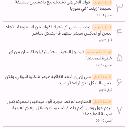
قوات الجولاني تشتبك مع داعشيين بمنطقة
الدول العربیه
السيدة "زينب" في سوريا
أمس 08:51
مصدر يمني: أي تحرك لقوات من السعودية باتجاه
الدول العربیه
اليمن أو العكس سيتم استهدافه بشكل مباشر
قبل 2 ايام
فيديو | البخيتي يحذر تركيا وباكستان من أي
الوسائط المتعدده
خطوة تصعيدية
أمس 12:42
سي إن إن: تتخذ اتفاقية هرمز شكلها النهائي، ولكن
خدمة الأخبار
ليس بالشكل الذي أراده ترامب
قبل 3 ايام
المقاومة لم تعد مجرد قوة ميدانية/ المعركة تدور
خدمة الأخبار
اليوم حول وعي الأمم / لماذا تستهدف وسائل الإعلام الغربية
سردية المقاومة؟
أمس 09:40