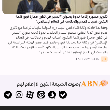
تقرير مصور/ إقامة ندوة بعنوان "السير في تطور عمارة قبور أئمة
البقيع، أسباب الهدم وانعكاسه في العالم الإسلامي"
وفقا لما أفادته وكالة أنباء أهل البيت (ع) الدولية ــ أبنا ــ تزامنا مع ذكرى
هدم قبور أئمة البقيع عليهم السلام انعقدت ندوة تحت عنوان "السير
في تطور عمارة قبور أئمة البقيع، أسباب الهدم وانعكاسه في العالم
الإسلامي" في وكالة أبنا بمدينة قم، وحاضر فيها عضو الهيئة الدراسية في
جامعة الأديان والمذاهب حجة الإسلام الدكتور "أحمد فلاح زاده"، والكاتب
والباحث في تاريخ الإسلام الدكتور "أحمد خامه يار".
خبر
2025-04-07 17:02
صوت الشيعة الذين لا إعلام لهم